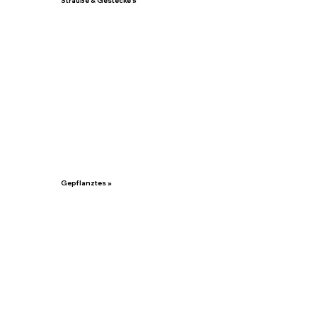
Sträuße & Gestecke »
Gepflanztes »